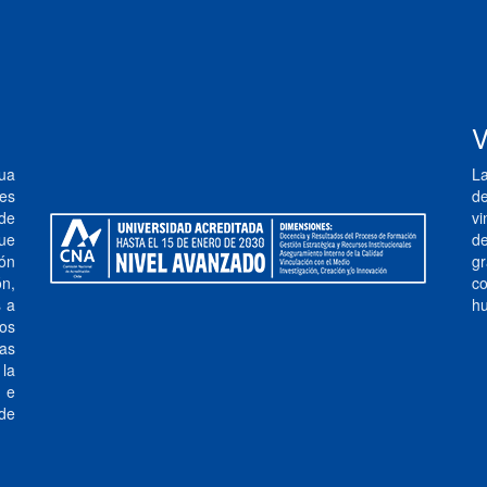
V
ua
La
tes
de
de
vi
que
de
ión
g
n,
c
s a
hu
los
vas
 la
l e
 de